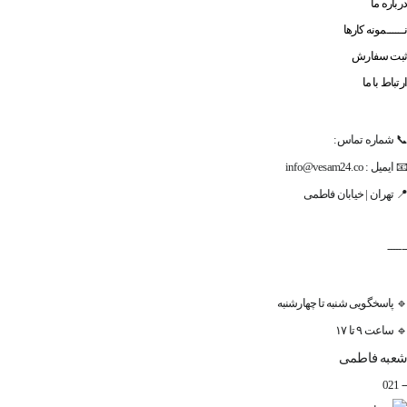
درباره ما
نــــــمونه کارها
ثبت سفارش
ارتباط با ما
ارتباط با ما
📞 شماره تماس:
📧 ایمیل : info@vesam24.co
📍 تهران | خیابان فاطمی
-------
🔹 پاسخگویی شنبه تا چهارشنبه
🔹 ساعت ۹ تا ۱۷
شعبه فاطمی
-- 021