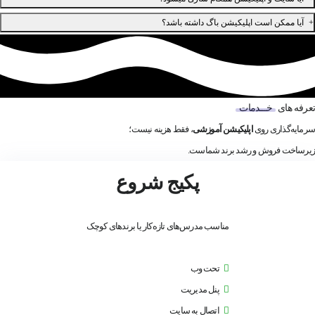
قرار دهید. شما اینجا زمین بازی خودتون رو دارید به همراه امکانات اسپات پلیر
پاسخ: بله، اپلیکیشن و سایت شما کاملا باهم هماهنگ میشود ، برای مثال اگر کاربری در سایت ثبت
آیا ممکن است اپلیکیشن باگ داشته باشد؟
نام کند، در اپلیکیشن هم ثبت نام میشود.
ما به واسطه‌ ۹ سال فعالیت در این حوزه و طراحی‌ بیش از ۱۷۰ اپلیکیشن آموزشی توانستیم به یک
طرح و برنامه پایدار و بدون باگ را برای مشتریان برسیم که احتمال وجود باگ را ۹۹% کاهش میدهد
تعرفه های
خـــدمات
سرمایه‌گذاری روی
اپلیکیشن آموزشی
، فقط هزینه نیست؛
زیرساخت فروش و رشد برند شماست.
پکیج شروع
مناسب مدرس‌های تازه‌کار یا برندهای کوچک
تحت وب
پنل مدیریت
اتصال به سایت